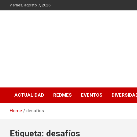
Skip
viernes, agosto 7, 2026
to
content
MEDIA RedMES
ACTUALIDAD
REDMES
EVENTOS
DIVERSIDA
Home
desafíos
Etiqueta:
desafíos