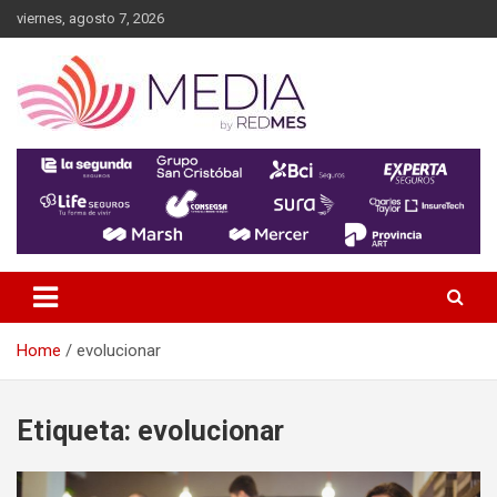
Skip
viernes, agosto 7, 2026
to
content
MEDIA RedMES
Home
evolucionar
Etiqueta:
evolucionar