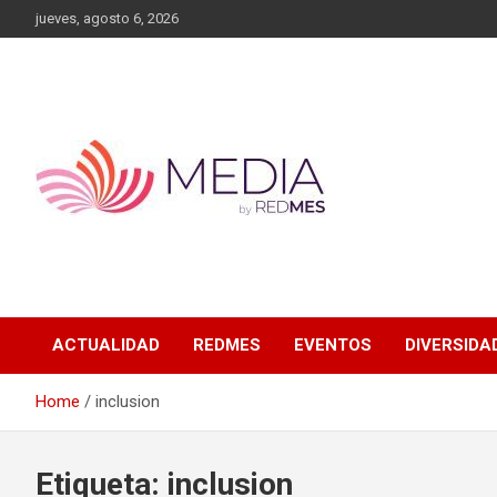
Skip
jueves, agosto 6, 2026
to
content
MEDIA RedMES
ACTUALIDAD
REDMES
EVENTOS
DIVERSIDA
Home
inclusion
Etiqueta:
inclusion