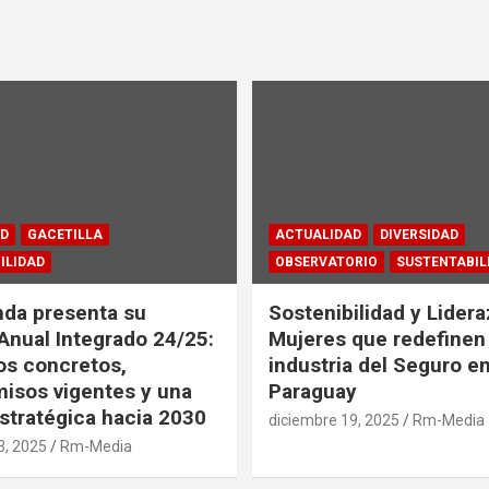
D
GACETILLA
ACTUALIDAD
DIVERSIDAD
ILIDAD
OBSERVATORIO
SUSTENTABIL
da presenta su
Sostenibilidad y Lidera
Anual Integrado 24/25:
Mujeres que redefinen 
os concretos,
industria del Seguro e
isos vigentes y una
Paraguay
stratégica hacia 2030
diciembre 19, 2025
Rm-Media
3, 2025
Rm-Media