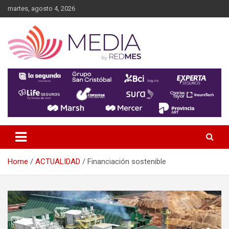
Skip
martes, agosto 4, 2026
to
content
MEDIA RedMES
Home
ACTUALIDAD
Financiación sostenible