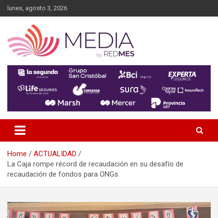
Skip
lunes, agosto 3, 2026
to
content
MEDIA RedMES
Home
ACTUALIDAD
La Caja rompe récord de recaudación en su desafío de
recaudación de fondos para ONGs