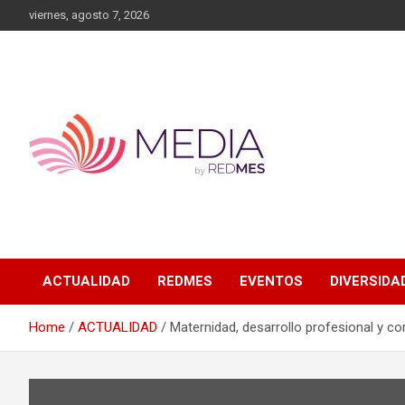
Skip
viernes, agosto 7, 2026
to
content
MEDIA RedMES
ACTUALIDAD
REDMES
EVENTOS
DIVERSIDA
Home
ACTUALIDAD
Maternidad, desarrollo profesional y co