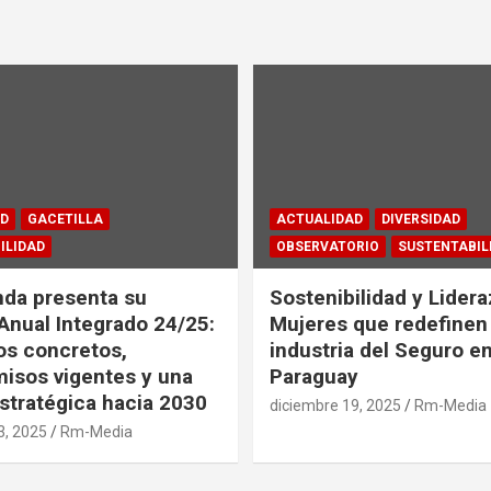
D
GACETILLA
ACTUALIDAD
DIVERSIDAD
ILIDAD
OBSERVATORIO
SUSTENTABIL
da presenta su
Sostenibilidad y Lidera
Anual Integrado 24/25:
Mujeres que redefinen 
os concretos,
industria del Seguro e
isos vigentes y una
Paraguay
stratégica hacia 2030
diciembre 19, 2025
Rm-Media
3, 2025
Rm-Media