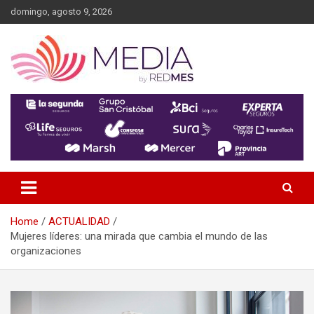
Skip
domingo, agosto 9, 2026
to
content
MEDIA RedMES
Home
ACTUALIDAD
Mujeres líderes: una mirada que cambia el mundo de las
organizaciones