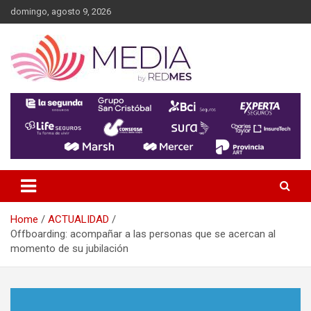
Skip
domingo, agosto 9, 2026
to
content
MEDIA RedMES
Home
ACTUALIDAD
Offboarding: acompañar a las personas que se acercan al
momento de su jubilación