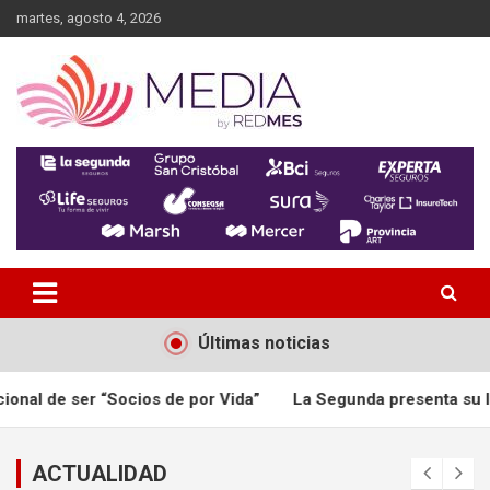
Skip
martes, agosto 4, 2026
to
content
MEDIA RedMES
Últimas noticias
os de por Vida”
La Segunda presenta su Informe Anual Inte
ACTUALIDAD