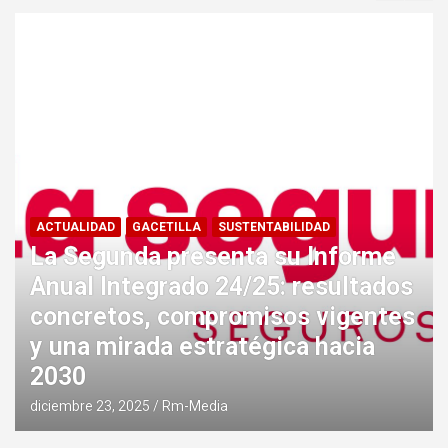
ACTUALIDAD
GACETILLA
SUSTENTABILIDAD
La Segunda presenta su Informe
Anual Integrado 24/25: resultados
concretos, compromisos vigentes
y una mirada estratégica hacia
2030
diciembre 23, 2025
Rm-Media