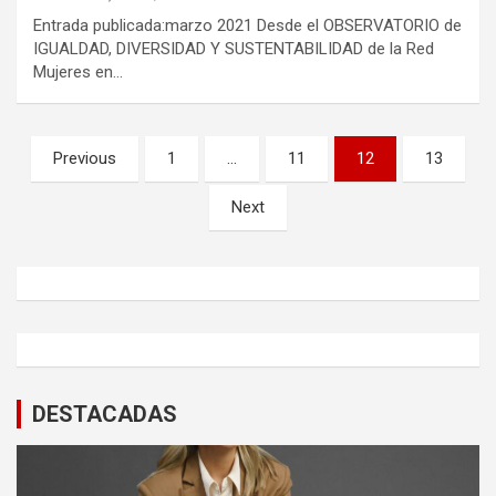
Entrada publicada:marzo 2021 Desde el OBSERVATORIO de
IGUALDAD, DIVERSIDAD Y SUSTENTABILIDAD de la Red
Mujeres en…
Navegación
Previous
1
…
11
12
13
de
Next
entradas
DESTACADAS