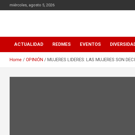
Skip
miércoles, agosto 5, 2026
to
content
MEDIA RedMES
ACTUALIDAD
REDMES
EVENTOS
DIVERSIDA
Home
OPINIÓN
MUJERES LIDERES: LAS MUJERES SON DEC