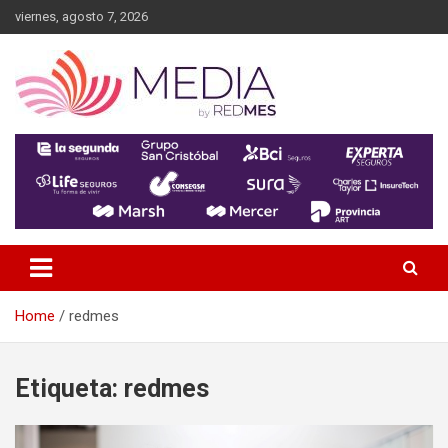
Skip
viernes, agosto 7, 2026
to
content
MEDIA RedMES
Home
redmes
Etiqueta:
redmes