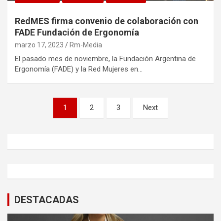
RedMES firma convenio de colaboración con
FADE Fundación de Ergonomía
marzo 17, 2023
Rm-Media
El pasado mes de noviembre, la Fundación Argentina de
Ergonomía (FADE) y la Red Mujeres en…
Navegación
1
2
3
Next
de
entradas
DESTACADAS