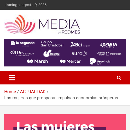
Skip
domingo, agosto 9, 2026
to
content
MEDIA RedMES
Home
ACTUALIDAD
Las mujeres que prosperan impulsan economías prósperas