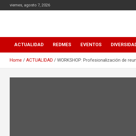
Skip
viernes, agosto 7, 2026
to
content
MEDIA RedMES
ACTUALIDAD
REDMES
EVENTOS
DIVERSIDA
Home
ACTUALIDAD
WORKSHOP: Profesionalización de reuni